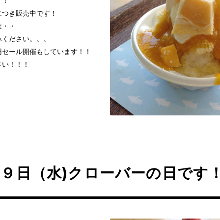
！！
につき販売中です！
は・・
みください。。。
円セール開催もしています！！
さい！！！
９日（水)クローバーの日です