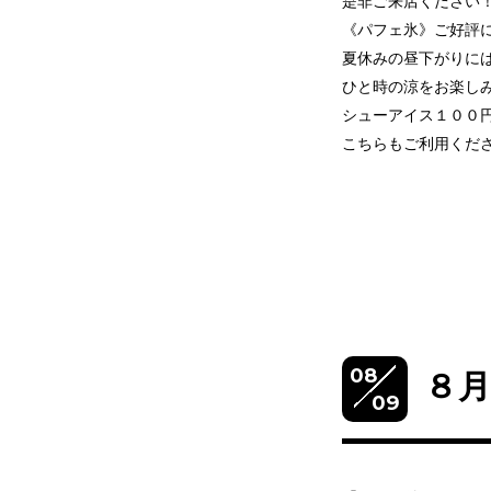
是非ご来店ください
《パフェ氷》ご好評
夏休みの昼下がりに
ひと時の涼をお楽し
シューアイス１００
こちらもご利用くだ
08
８月
09