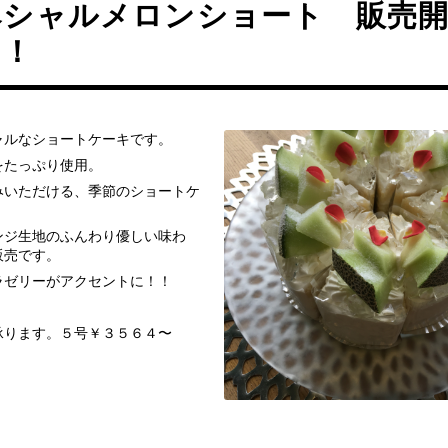
ペシャルメロンショート 販売
！！
ャルなショートケーキです。
をたっぷり使用。
みいただける、季節のショートケ
ンジ生地のふんわり優しい味わ
販売です。
ラゼリーがアクセントに！！
承ります。５号￥３５６４〜