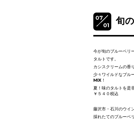
07
旬
01
今が旬のブルーベリ
タルトです。
カシスクリームの香
少々ワイルドなブル
MIX！
夏！味のタルトを是
￥５４０税込
藤沢市・石川のウイ
採れたてのブルーベ