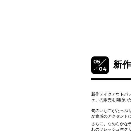
05
新
04
新作テイクアウトパ
ェ」の販売を開始い
旬のいちごがたっぷ
が食感のアクセント
さらに、なめらかな
わのフレッシュ生ク