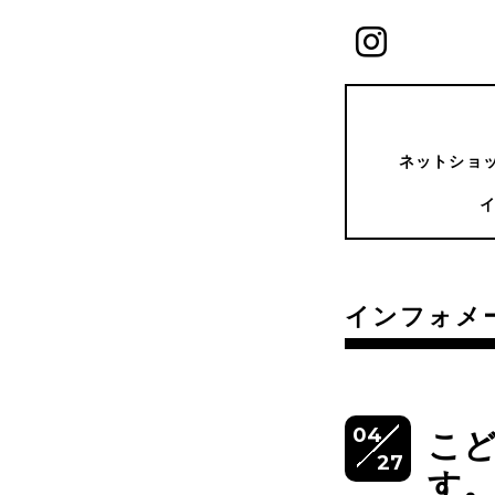
ネットショッ
インフォメ
04
こ
27
す