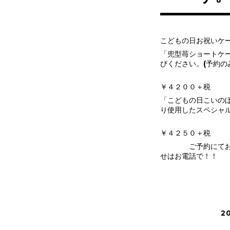
こどもの日お祝いケ
「兜型苺ショートケ
びください。(予約の
５号￥３３
￥４２００＋税
「こどもの日こいの
り使用したスペシャ
５号￥３３
￥４２５０＋税
ご予約にてお名前
せはお電話
2