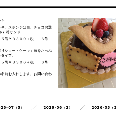
ーキ
ーキ」スポンジは白、チョコお選
み）苺サンド
００＋税 ６号
ぼりショートケーキ」苺をたっぷ
ルタイプ。
００＋税 ６号
お入れします。お問い合わ
で！！
026-07（5）
2026-06（2）
2026-05（