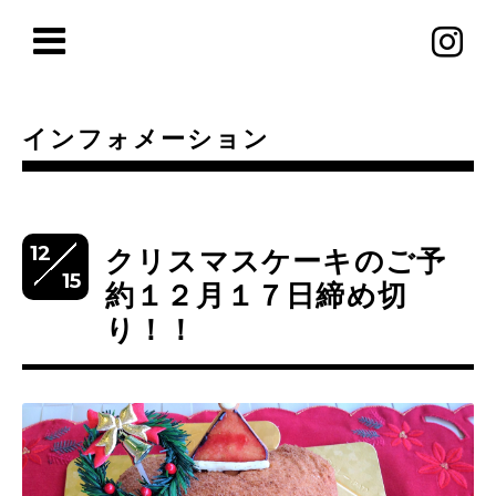
インフォメーション
12
クリスマスケーキのご予
15
約１２月１７日締め切
り！！