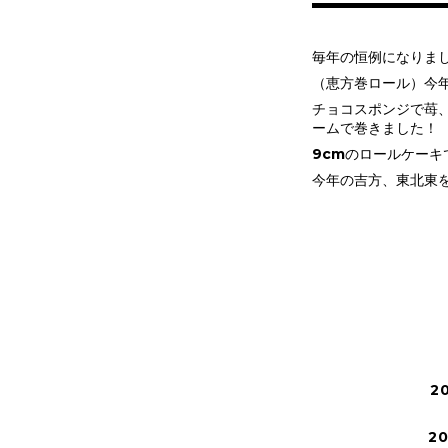
毎年の恒例になりま
（恵方巻ロール）今
チョコスポンジで苺
ームで巻きました！
9cmのロールケーキ
今年の吉方、東北東
2
2