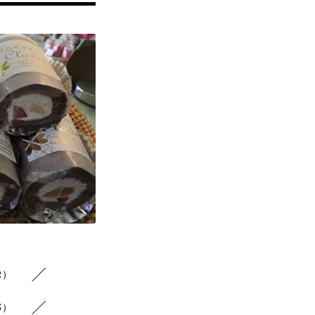
2）
3）