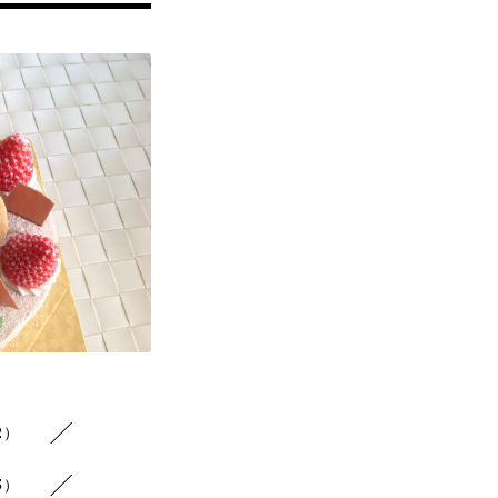
2）
3）