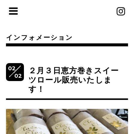
インフォメーション
02
２月３日恵方巻きスイー
02
ツロール販売いたしま
す！