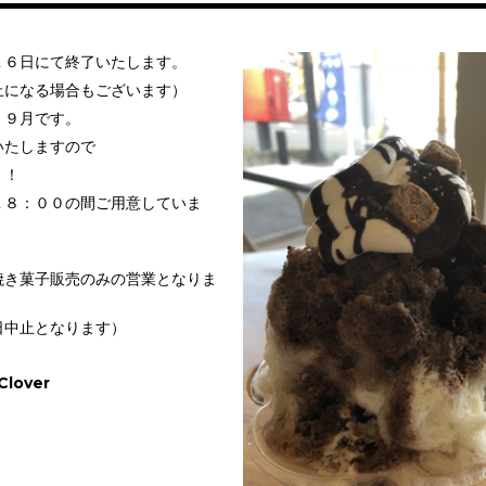
１６日にて終了いたします。
止になる場合もございます）
く９月です。
いたしますので
！！
１８：００の間ご用意していま
焼き菓子販売のみの営業となりま
日中止となります）
over