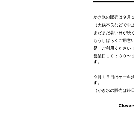
かき氷の販売は９月
（天候不良などで中
まだまだ暑い日が続
もうしばらくご用意
是非ご利用ください
営業日１０：３０〜
す。
９月１５日はケーキ
す。
（かき氷の販売は終
CloverCl