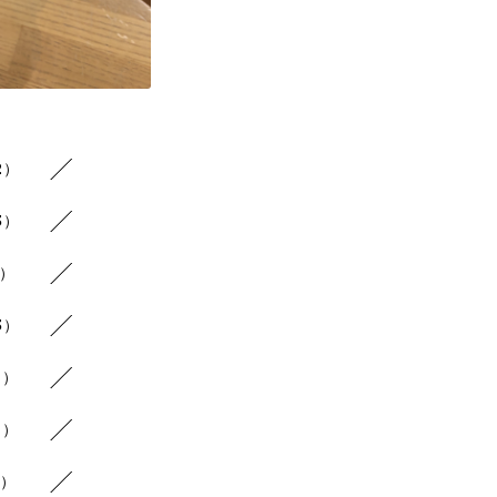
2）
3）
6）
3）
2）
2）
2）