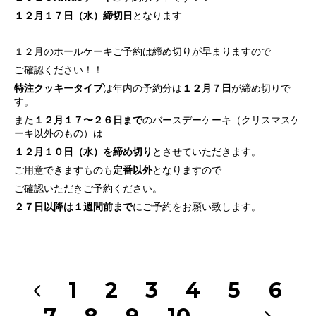
１２月１７日（水）締切日
となります
１２月のホールケーキご予約は締め切りが早まりますので
ご確認ください！！
特注クッキータイプ
は年内の予約分は
１２月７日
が締め切りで
す。
また
１２月１７〜２６日まで
のバースデーケーキ（クリスマスケ
ーキ以外のもの）は
１２月１０日（水）を締め切り
とさせていただきます。
ご用意できますものも
定番以外
となりますので
ご確認いただきご予約ください。
２７日以降は１週間前まで
にご予約をお願い致します。
1
2
3
4
5
6